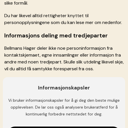
slike formål.
Du har likevel alltid rettigheter knyttet til
personopplysningene som du kan lese mer om nedenfor.
Informasjons deling med tredjeparter
Bellmans Hager deler ikke noe personinformasjon fra
kontaktskjemaet, egne innsamlinger eller informasjon fra
andre med noen tredjepart. Skulle slik utdeling likevel skje,
vil du alltid få samtykke forespørsel fra oss.
Sikker arkivering, sletting og internkontroll
Informasjonskapsler
I takt med personopplysningsloven § 13 vil alle
Vi bruker informasjonskapsler for å gi deg den beste mulige
personopplysninger Bellmans Hager mottar bli arkivert
opplevelsen. De lar oss også analysere brukeratferd for å
på enten en sikker e-post eller server så lenge
kontinuerlig forbedre nettstedet for deg.
arbeidsforholdet mellom deg og Bellmans Hager pågår.
Ved opphør i arbeidsforhold vil all kommunikasjon og